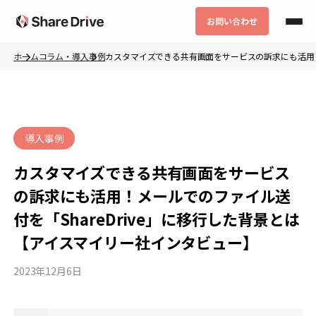
コ
お問い合わせ
ン
テ
ホーム
コラム・導入事例
カスタマイズできる共有画面をサービスの訴求にも活用！メ
ン
ツ
へ
ス
カ
導入事例
キ
テ
カスタマイズできる共有画面をサービス
ッ
ゴ
の訴求にも活用！メールでのファイル送
プ
リ
付を「ShareDrive」に移行した背景とは
ー
【アイスマイリー社インタビュー】
2023年12月6日